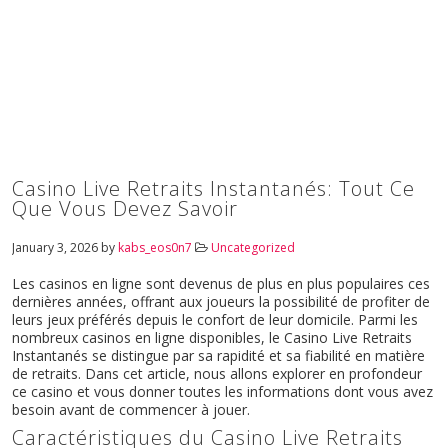
Casino Live Retraits Instantanés: Tout Ce
Que Vous Devez Savoir
January 3, 2026
by
kabs_eos0n7
Uncategorized
Les casinos en ligne sont devenus de plus en plus populaires ces
dernières années, offrant aux joueurs la possibilité de profiter de
leurs jeux préférés depuis le confort de leur domicile. Parmi les
nombreux casinos en ligne disponibles, le Casino Live Retraits
Instantanés se distingue par sa rapidité et sa fiabilité en matière
de retraits. Dans
cet article, nous allons explorer en profondeur
ce casino et vous donner toutes les informations dont vous avez
besoin avant de commencer à jouer.
Caractéristiques du Casino Live Retraits