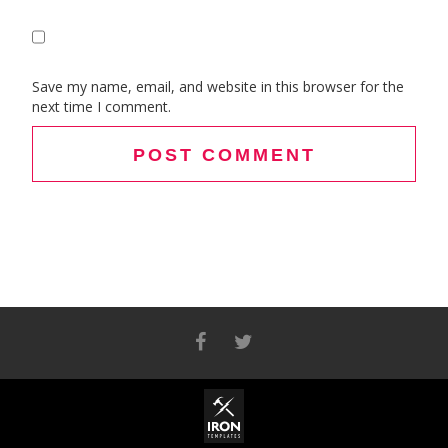
Save my name, email, and website in this browser for the
next time I comment.