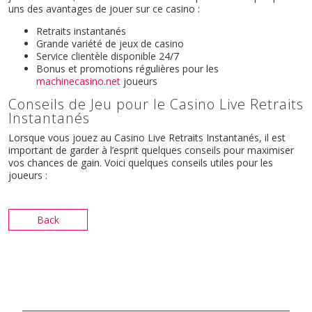
uns des avantages de jouer sur ce casino :
Retraits instantanés
Grande variété de jeux de casino
Service clientèle disponible 24/7
Bonus et promotions régulières pour les
machinecasino.net
joueurs
Conseils de Jeu pour le Casino Live Retraits
Instantanés
Lorsque vous jouez au Casino Live Retraits Instantanés, il est
important de garder à l’esprit quelques conseils pour maximiser
vos chances de gain. Voici quelques conseils utiles pour les
joueurs :
Back