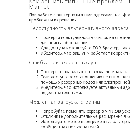
Как решить типичные проблемы 
Market
При работе с альтернативными адресами платфо
проблемы и их решения.
Недоступность альтернативного адреса
Проверяйте актуальность ссылок на специа
для поиска обновлений.
Для доступа используйте TOR-браузер, так 
Убедитесь, что ваш VPN работает корректно
Ошибки при входе в аккаунт
Проверьте правильность ввода логина и па
Если доступ к восстановлению не выполняет
помощью резервных кодов или электронной
Убедитесь, что используете актуальный адре
недействительными.
Медленная загрузка страниц
Попробуйте поменять сервер в VPN для уск
Отключите дополнительные расширения в бр
Используйте менее перегруженные альтерн
сообществах пользователей.