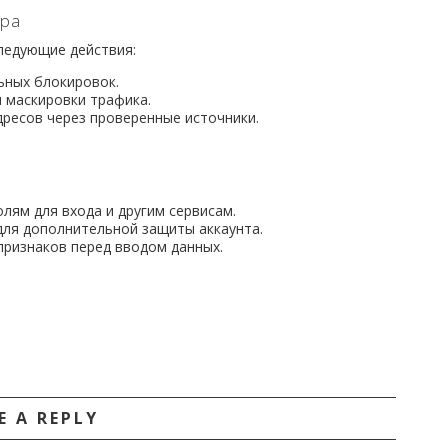
ера
ледующие действия:
ьных блокировок.
 маскировки трафика.
дресов через проверенные источники.
лям для входа и другим сервисам.
ля дополнительной защиты аккаунта.
ризнаков перед вводом данных.
E A REPLY