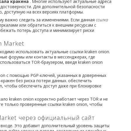
кала кракена
. Многие используют актуальные адреса
х достоверности. Для дополнительной безопасности
 доступную на всех версиях платформы.
му важно следить за изменениями. Если данная
ссылка
еркалами или обратиться к внешним ресурсам с
збежать потерь доступа и минимизирует риски
n Market
ходимо использовать актуальные ссылки kraken onion.
ные форумы или контакты в мессенджерах, где
воспользоваться TOR-браузером, введя kraken onion
ion с помощью PGP-ключей, указанных в доверенных
к-кракен без риска потери данных. обеспечить
on, чтобы обеспечить доступ даже при блокировке
ало kraken onion корректно работает через TOR и не
е только проверенные ссылки kraken onion, чтобы
Market через официальный сайт
 входе. Это добавит дополнительный уровень защиты
спользуйте сложные пароли, состоящие из случайных