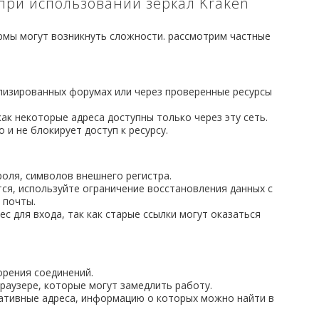
при использовании зеркал Kraken
рмы могут возникнуть сложности. рассмотрим частные
лизированных форумах или через проверенные ресурсы
как некоторые адреса доступны только через эту сеть.
 и не блокирует доступ к ресурсу.
роля, символов внешнего регистра.
ся, используйте ограничение восстановления данных с
 почты.
с для входа, так как старые ссылки могут оказаться
орения соединений.
аузере, которые могут замедлить работу.
ативные адреса, информацию о которых можно найти в