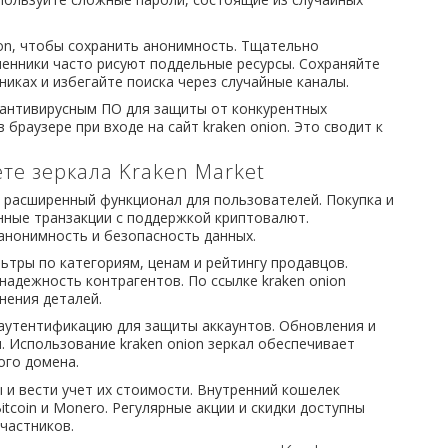
nion, чтобы сохранить анонимность. Тщательно
ошенники часто рисуют поддельные ресурсы. Сохраняйте
никах и избегайте поиска через случайные каналы.
 антивирусным ПО для защиты от конкурентных
браузере при входе на сайт kraken onion. Это сводит к
те зеркала Kraken Market
н расширенный функционал для пользователей. Покупка и
ные транзакции с поддержкой криптовалют.
 анонимность и безопасность данных.
тры по категориям, ценам и рейтингу продавцов.
адежность контрагентов. По ссылке kraken onion
нения деталей.
утентификацию для защиты аккаунтов. Обновления и
. Использование kraken onion зеркал обеспечивает
ого домена.
и вести учет их стоимости. Внутренний кошелек
tcoin и Monero. Регулярные акции и скидки доступны
участников.